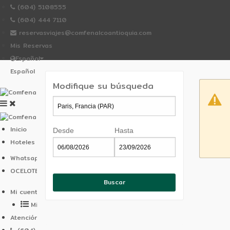
(604) 5108555
(604) 444 7110
reservasviajes@comfenalcoantioquia.com
Mis Reservas
Español
Español
Portugues
Modifique su búsqueda
Inicio
Desde
Hasta
Hoteles comfenalco
Whatsapp
OCELOTE
Mi cuenta
Mis Reservas
Atención al cliente