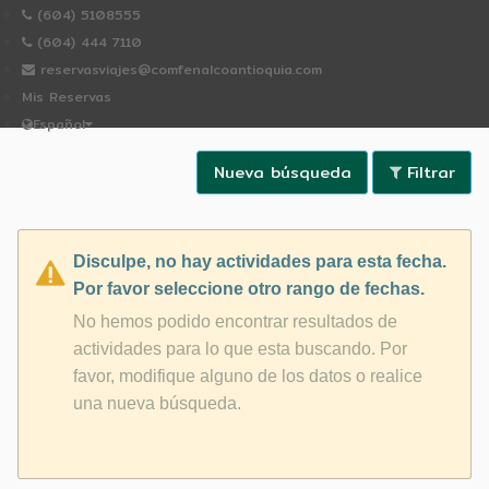
(604) 5108555
(604) 444 7110
reservasviajes@comfenalcoantioquia.com
Mis Reservas
Español
Español
Portugues
Nueva búsqueda
Filtrar
Disculpe, no hay actividades para esta fecha.
Inicio
Por favor seleccione otro rango de fechas.
Hoteles comfenalco
No hemos podido encontrar resultados de
Whatsapp
actividades para lo que esta buscando. Por
OCELOTE
favor, modifique alguno de los datos o realice
una nueva búsqueda.
Mi cuenta
Mis Reservas
NO-EXTRAS
Atención al cliente