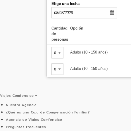
Espeleología: Siente la emoción y la adrenalin
Elige una fecha
Guía Coordinador: 100% local de la región y es
Tarjeta de asistencia médica
No incluye:
servicios no especificados
Cantidad
Opción
Nota: No es recomendable para personas con m
de
entre otras, ni menores de 10 años.
personas
Adulto (10 - 150 años)
Adulto (10 - 150 años)
Viajes Comfenalco
+
Nuestra Agencia
¿Qué es una Caja de Compensación Familiar?
Agencia de Viajes Comfenalco
Preguntas frecuentes