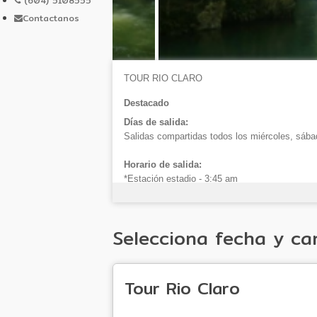
(604) 5108555
Contactanos
TOUR RIO CLARO
Destacado
Días de salida:
Salidas compartidas todos los miércoles, sáb
Horario de salida:
*Estación estadio - 3:45 am
*Cámara de Comercio de Medellín ubicada en la
*Parque del Poblado - 4:30 am
Selecciona fecha y ca
Incluye
:
Transporte en vehículo según al número de pe
Tomarás un delicioso desayuno y almuerzo disf
Rafting: En esta descenderás por corrientes, r
Tour Rio Claro
Body Rafting: Es similar al rafting tradicional,
Hidro senderismo: Caminarás por el río y tendr