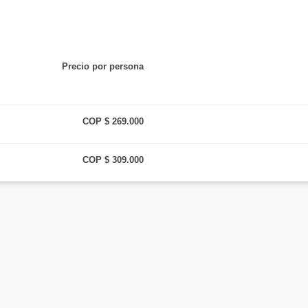
a explorando la Caverna del Cóndor
pecializado en las actividades
Precio por persona
ovilidad reducida, sobrepeso, mujeres en estado de embarazo, personas con 
COP $ 269.000
COP $ 309.000