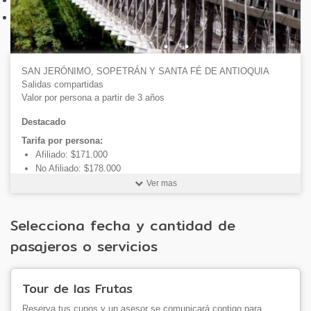
(604) 5108555
Contactanos
SAN JERÓNIMO, SOPETRÁN Y SANTA FÉ DE ANTIOQUIA
Salidas compartidas
Valor por persona a partir de 3 años
Destacado
Tarifa por persona:
Afiliado: $171.000
No Afiliado: $178.000
Niños de 0 a 2 años: $20.000 (solo incluye tarjeta de
Ver mas
asistencia médica)
Selecciona fecha y cantidad de
Fechas de salida 2026:
Marzo: 29
pasajeros o servicios
Abril: 12-26
Mayo: 10-24
Junio: 07-28
Tour de las Frutas
Julio: 05-19
Agosto: 02-23
Reserva tus cupos y un asesor se comunicará contigo para