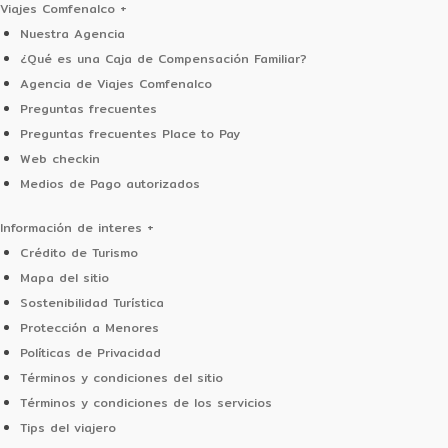
zonas recreativas
Viajes Comfenalco
+
Guía acompañante o guía conductor para la experiencia
Nuestra Agencia
Tarjeta de asistencia médica
¿Qué es una Caja de Compensación Familiar?
Agencia de Viajes Comfenalco
No incluye:
servicios no especificados
Preguntas frecuentes
Preguntas frecuentes Place to Pay
Web checkin
Medios de Pago autorizados
Información de interes
+
Crédito de Turismo
Mapa del sitio
Sostenibilidad Turística
Protección a Menores
Políticas de Privacidad
Términos y condiciones del sitio
Términos y condiciones de los servicios
Tips del viajero