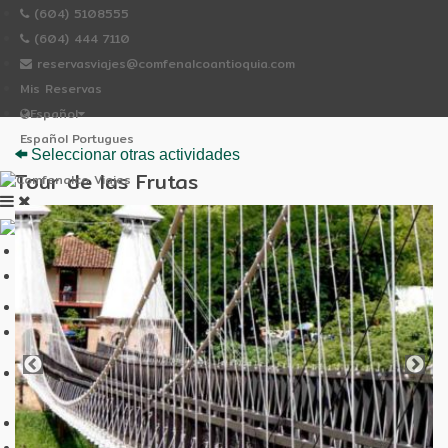
(604) 5108555
(604) 444 7110
reservasviajes@comfenalcoantioquia.com
Mis Reservas
Español
Español
Portugues
Seleccionar otras actividades
Tour de las Frutas
Inicio
Hoteles comfenalco
Whatsapp
OCELOTE
Mi cuenta
Mis Reservas
Atención al cliente